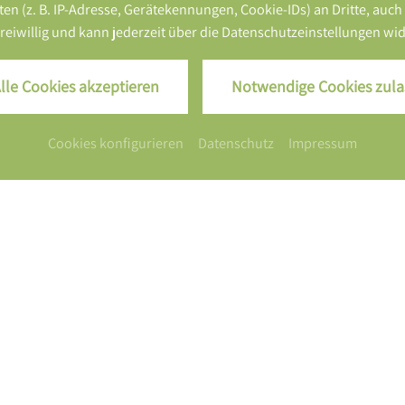
z. B. IP-Adresse, Gerätekennungen, Cookie-IDs) an Dritte, auch auß
 freiwillig und kann jederzeit über die Datenschutzeinstellungen w
lle Cookies akzeptieren
Notwendige Cookies zula
Cookies konfigurieren
Datenschutz
Impressum