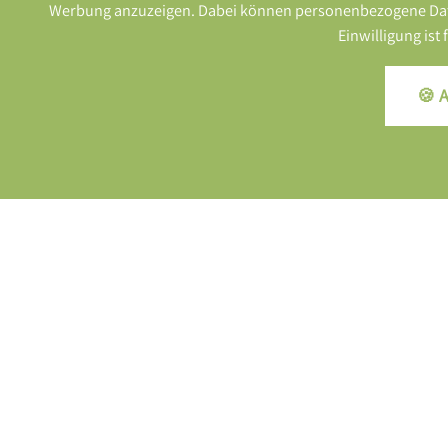
großzügige Liegewiese
Werbung anzuzeigen. Dabei können personenbezogene Daten (
Ruhezonen in der Natur
Einwilligung ist
Sommergartenlounge
Waldpark mit Quellstein
🍪 A