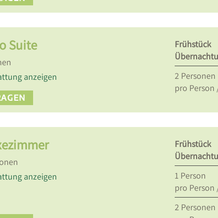
o Suite
Frühstück
Übernacht
nen
2
Personen
attung anzeigen
pro Person 
RAGEN
xezimmer
Frühstück
Übernacht
sonen
1
Person
attung anzeigen
pro Person 
2
Personen