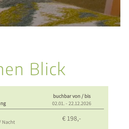
nen Blick
buchbar von / bis
ung
02.01. - 22.12.2026
€ 198,-
/ Nacht