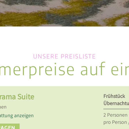
UNSERE PREISLISTE
merpreise auf ei
rama Suite
Frühstück
Übernacht
nen
2
Personen
attung anzeigen
pro Person 
RAGEN