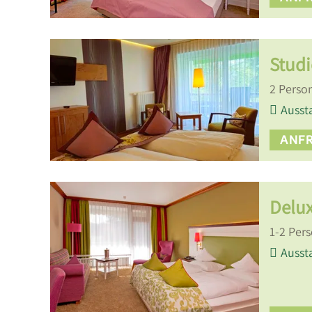
Studi
2
Perso
Ausst
ANF
Delu
1
-
2
Per
Ausst