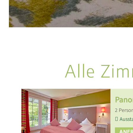
Alle Zim
Pano
2
Perso
Ausst
ANF