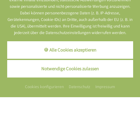
sowie personalisierte und nicht-personalisierte Werbung anzuzeigen.
Dabei können personenbezogene Daten (z. B. IP-Adresse,
ZIMMER & ANGEBOTE
Gerätekennungen, Cookie-IDs) an Dritte, auch außerhalb der EU (z. B. in
die USA), übermittelt werden. Ihre Einwilligung ist freiwillig und kann
jederzeit über die Datenschutzeinstellungen widerrufen werden.
4*S Wellnesshotel Grüner Baum
🍪 Alle Cookies akzeptieren
Wellness & Golf im Schwarzwald
****S Waldhotel Grüner Baum GmbH
Notwendige Cookies zulassen
Alm 33
77704 Oberkirch-Ödsbach
Cookies konfigurieren
Datenschutz
Impressum
Tel.
+49 7802 809-0
info@waldhotel-gruener-baum.de
www.waldhotel-gruener-baum.de
PROSPEKT