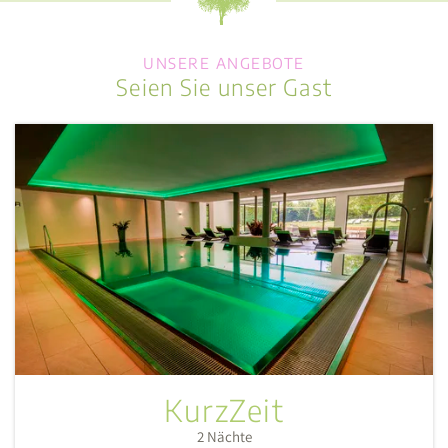
UNSERE ANGEBOTE
Seien Sie unser Gast
KurzZeit
2
Nächte