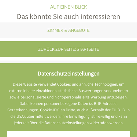
ZIMMER & ANGEBOTE
ZURÜCK ZUR SEITE: STARTSEITE
ERHOLUNG IM "ZEITLOS SPA"
Datenschutzeinstellungen
Diese Website verwendet Cookies und ähnliche Technologien, um
externe Inhalte einzubinden, statistische Auswertungen vorzunehmen
4*S Wellnesshotel Grüner Baum
sowie personalisierte und nicht-personalisierte Werbung anzuzeigen.
Wellness & Golf im Schwarzwald
Dabei können personenbezogene Daten (z. B. IP-Adresse,
Gerätekennungen, Cookie-IDs) an Dritte, auch außerhalb der EU (z. B. in
die USA), übermittelt werden. Ihre Einwilligung ist freiwillig und kann
****S Waldhotel Grüner Baum GmbH
jederzeit über die Datenschutzeinstellungen widerrufen werden.
Alm 33
77704 Oberkirch-Ödsbach