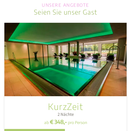
UNSERE ANGEBOTE
Seien Sie unser Gast
KurzZeit
2
Nächte
€ 348,-
ab
pro Person