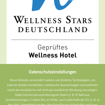
Datenschutzeinstellungen
Diese Website verwendet Cookies und ähnliche Technologien, um
externe Inhalte einzubinden, statistische Auswertungen vorzunehmen
sowie personalisierte und nicht-personalisierte Werbung anzuzeigen.
Dabei können personenbezogene Daten (z. B. IP-Adresse,
Gerätekennungen, Cookie-IDs) an Dritte, auch außerhalb der EU (z. B. in
die USA), übermittelt werden. Ihre Einwilligung ist freiwillig und kann