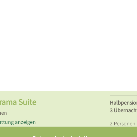
rama Suite
Halbpensio
3 Übernach
nen
attung anzeigen
2
Personen
pro Person
RAGEN