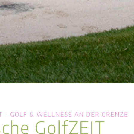
T - GOLF & WELLNESS AN DER GRENZE
sche GolfZEIT